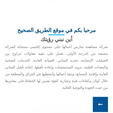
رؤية واسعة
تنفيذ العديد من المشاريع الكبرى بالتعاون مع شركات إقليمية كبرى في
كلا القطاعين العام والخاص
مرحبا بكم في موقع الطريق الصحيح
أين نبني رؤيتك
للمزيد من المعلومات
شركة مساهمة تمارس أعمالها على مستوى إقليمي مسجلة كشركة
مصنفة من الدرجة الأولى، تعمل على تنفيذ مقاولات تتراوح بين
العمليات الإنشائية، تجديد المباني، الصيانة العامة، الخدمات الصحية
والمعدات الطبية، تزويد المستشفيات وإعادة تأهيلها، إعادة تأهيل المباني
العامة وإقامة المصانع، وتنفذ أعمالها وأنشطتها في العراق والمنطقة من
خلال كوادر وكفاءات فنية وتجارية كفؤة تضمن لها الحفاظ على معاييرها
من حيث الجودة والنوعية العالية.